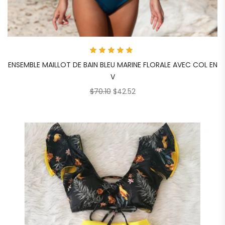
Note
5
ENSEMBLE MAILLOT DE BAIN BLEU MARINE FLORALE AVEC COL EN
sur 5
V
$
70.10
$
42.52