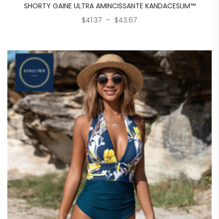
SHORTY GAINE ULTRA AMINCISSANTE KANDACESLIM™
4.857
sur 5
$
41.37
–
$
43.67