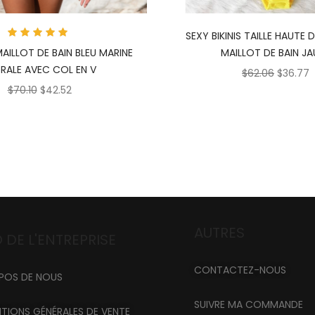
SEXY BIKINIS TAILLE HAUTE 
Note
5
AILLOT DE BAIN BLEU MARINE
MAILLOT DE BAIN JA
sur 5
RALE AVEC COL EN V
$
62.06
$
36.77
$
70.10
$
42.52
AUTRES
 DE L'ENTREPRISE
CONTACTEZ-NOUS
POS DE NOUS
SUIVRE MA COMMANDE
TIONS GÉNÉRALES DE VENTE