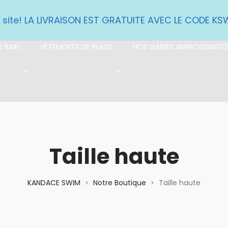
e site! LA LIVRAISON EST GRATUITE AVEC LE CODE K
 BAIN
VÊTEMENTS DE PLAGE
NOS GAINES AMINCISSANTE
Taille haute
KANDACE SWIM
Notre Boutique
Taille haute
>
>