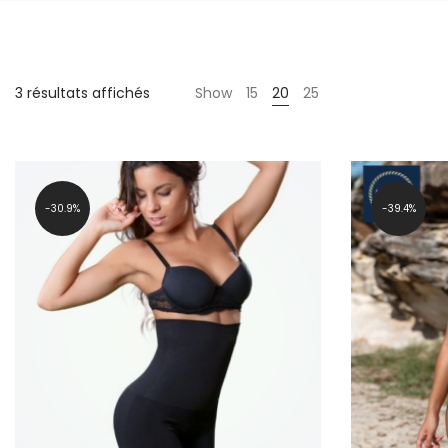
3 résultats affichés
Show
15
20
25
30.9%
39.4%