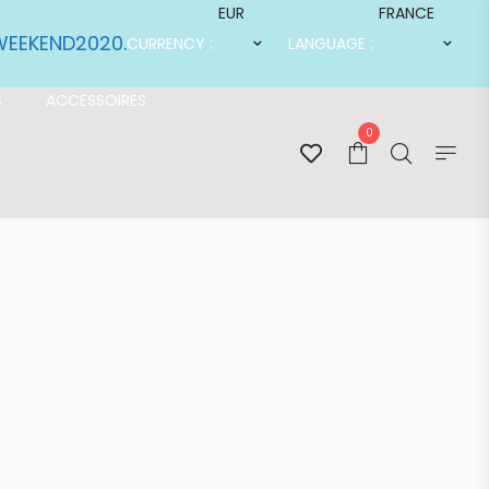
EUR
FRANCE
SWEEKEND2020.
CURRENCY :
LANGUAGE :
S
ACCESSOIRES
0