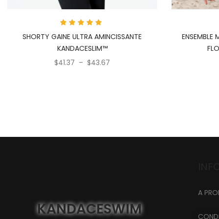
Note
SHORTY GAINE ULTRA AMINCISSANTE
ENSEMBLE M
4.857
sur 5
KANDACESLIM™
FLO
$
41.37
–
$
43.67
INFO
A PRO
KANDACESWIM
CONDI