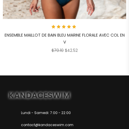
Note
5
ENSEMBLE MAILLOT DE BAIN BLEU MARINE FLORALE AVEC COL EN
sur 5
V
$
70.10
$
42.52
KANDACESWIM
Lundi - Samedi: 7:00 - 22:00
contact@kandaceswim.com