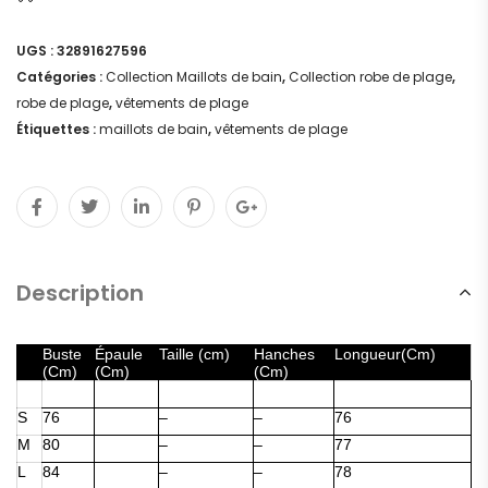
UGS :
32891627596
Catégories :
Collection Maillots de bain
,
Collection robe de plage
,
robe de plage
,
vêtements de plage
Étiquettes :
maillots de bain
,
vêtements de plage
Description
Buste
Épaule
Taille (cm)
Hanches
Longueur
(Cm)
(Cm)
(Cm)
(Cm)
S
76
–
–
76
M
80
–
–
77
L
84
–
–
78