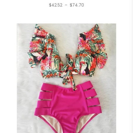
$
42.52
–
$
74.70