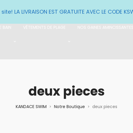
e site! LA LIVRAISON EST GRATUITE AVEC LE CODE K
 BAIN
VÊTEMENTS DE PLAGE
NOS GAINES AMINCISSANTE
deux pieces
KANDACE SWIM
Notre Boutique
deux pieces
>
>