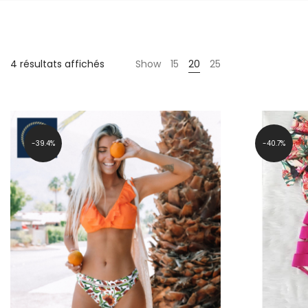
4 résultats affichés
Show
15
20
25
39.4%
40.7%