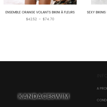
ENSEMBLE ORANGE VOLANTS BIKINI À FLEURS
SEXY BIKINIS
$
42.52
–
$
74.70
INFO
A PRO
KANDACESWIM
CONDI