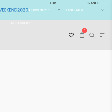
EUR
FRANCE
SWEEKEND2020.
CURRENCY :
LANGUAGE :
S
ACCESSOIRES
0